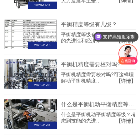
大力发展本土全…
【详情】
2020-11-11
平衡精度等级有几级？
平衡精度等级有几级？考虑到技能
支持高难度定制
的先进性和经济…
【详情】
2020-11-10
平衡机精度需要校对吗?
平衡机精度需要校对吗?可这样理
解动平衡机精度…
【详情】
2020-11-06
什么是平衡机动平衡精度等级？
什么是平衡机动平衡精度等级？考
虑到技能的先进…
【详情】
2020-11-01