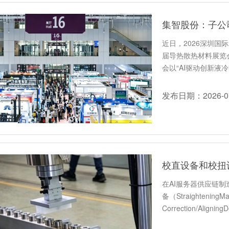
集智股份：子公
近日，2026深圳国
届导热散热材料展览会
会以“AI驱动创新液
发布日期：2026-07
校直设备和校扭
在AI服务器供应链
备（Straightening
Correction/Aligni