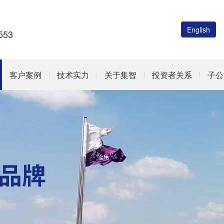
English
53
客户案例
技术实力
关于集智
投资者关系
子公