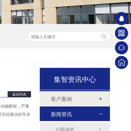
集智资讯中心
返回列表
客户案例
传动轴断裂，严重
新闻资讯
擎后轮驱动的车来
航空立式动平衡机（HYLS-150）
公司动态