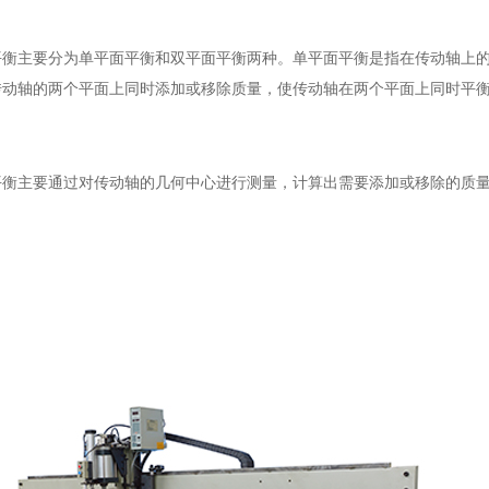
平衡主要分为单平面平衡和双平面平衡两种。单平面平衡是指在传动轴上
传动轴的两个平面上同时添加或移除质量，使传动轴在两个平面上同时平
平衡主要通过对传动轴的几何中心进行测量，计算出需要添加或移除的质