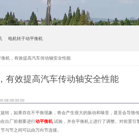
机
电机转子动平衡机
平衡机，有效提高汽车传动轴安全性能
，有效提高汽车传动轴安全性能
-08 09:30:00
速旋转，如果存在不平衡现象，将会产生很大的振动和噪音，甚至会导致
轴在出厂前都要进行
动平衡机
试验，并在平衡机上进行了调整。对前置引
，节与节之间可以由万向节连接。