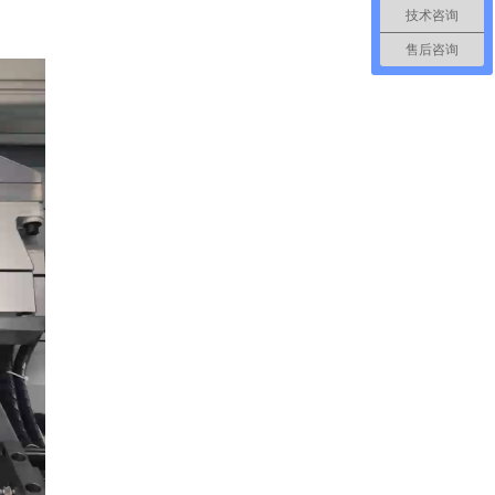
技术咨询
售后咨询
激光自动去重平衡机
普通五工位全自动平衡机