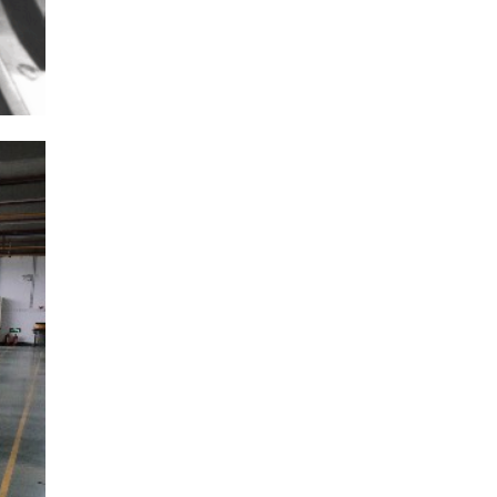
高速平衡机（可定制）
高速塑形机 （新品）