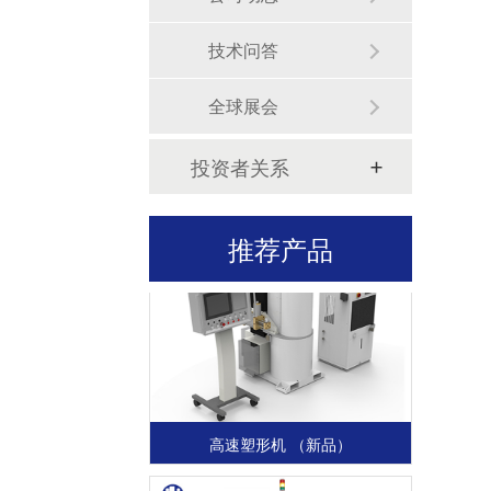
技术问答
全球展会
投资者关系
高速平衡机（可定制）
推荐产品
高速塑形机 （新品）