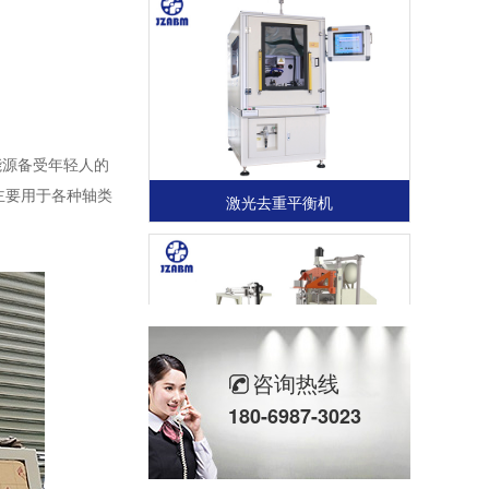
能源备受年轻人的
激光去重平衡机
主要用于各种轴类
咨询热线
180-6987-3023
全自动轮胎动平衡机