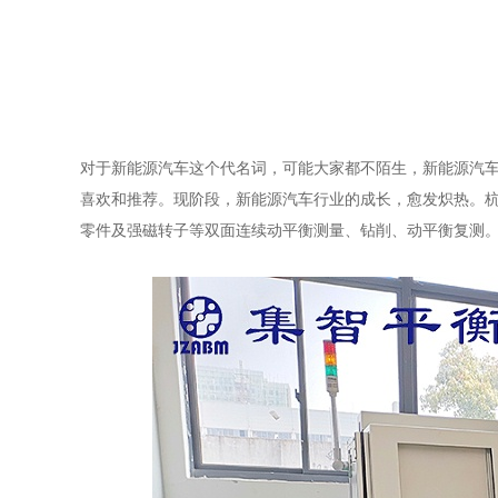
对于新能源汽车这个代名词，可能大家都不陌生，新能源汽
喜欢和推荐。现阶段，新能源汽车行业的成长，愈发炽热。
零件及强磁转子等双面连续动平衡测量、钻削、动平衡复测