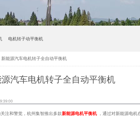
机
电机转子动平衡机
：新能源汽车电机转子全自动平衡机
能源汽车电机转子全自动平衡机
:39:00
的关注和警觉，杭州集智推出多款
新能源电机平衡机
，通过对
新能源电机