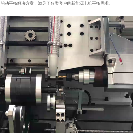
业的动平衡解决方案，
满足了各类客户的新能源电机平衡需求。