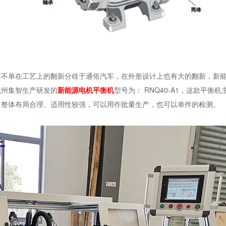
车不单在工艺上的翻新分歧于通俗汽车，在外形设计上也有大的翻新，新
杭州集智生产研发的
新能源电机平衡机
型号为：
RNQ40-A1
，这款平衡机
。整体布局合理、适用性较强，可以用作批量生产，也可以单件的检测。