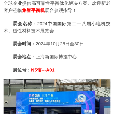
全球企业提供高可靠性平衡优化解决方案。欢迎新老
客户莅临
集智平衡机
展台参观指导！
展会名称
：2024中国国际第二十八届小电机技
术、磁性材料技术展览会
展会时间：
2024年10月28日至30日
展会地点
：上海新国际博览中心
展位号
：
N5馆---A01