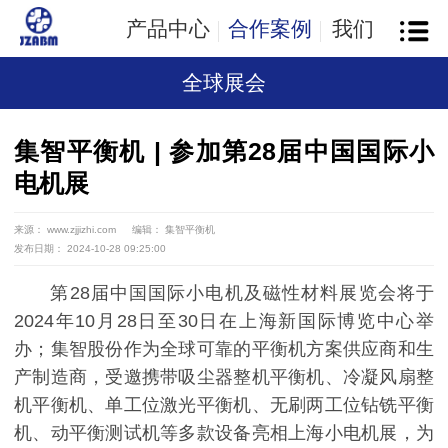
产品中心
合作案例
我们
全球展会
集智平衡机 | 参加第28届中国国际小
电机展
来源： www.zjjizhi.com
编辑： 集智平衡机
发布日期： 2024-10-28 09:25:00
第28届中国国际小电机及磁性材料展览会将于
2024年10月28日至30日在上海新国际博览中心举
办；集智股份作为全球可靠的平衡机方案供应商和生
产制造商，受邀携带吸尘器整机平衡机、冷凝风扇整
机平衡机、单工位激光平衡机、无刷两工位钻铣平衡
机、动平衡测试机等多款设备亮相上海小电机展，为