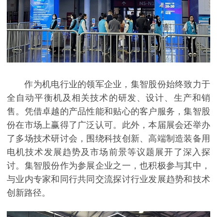
作为机电行业的领军企业，集智股份始终致力于
全自动平衡机及相关技术的研发、设计、生产和销
售。凭借卓越的产品性能和贴心的客户服务，集智股
份在市场上赢得了广泛认可。此外，本届展会还举办
了多场技术研讨会，围绕科技创新、高端制造装备用
电机技术发展趋势及市场前景等议题展开了深入探
讨。集智股份作为参展企业之一，也积极参与其中，
与业内专家和同行共同交流探讨行业发展趋势和技术
创新路径。