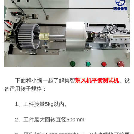
下面和小编一起了解集智
鼓风机平衡测试机
。设
备适用转子规格：
1、工件质量5kg以内。
2、工件最大回转直径500mm。