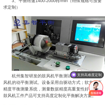
3、平衡转速1400-2000转/min（特殊规格可按要
求定制）
支持高难度定制
杭州集智研发的鼓风机平衡测试机适用于汽车鼓
咨询：18069873023
风机的动平衡测试。设备采用自驱动方式；软支撑高
精度平衡测量系统，测量数据精度高重复性好；特殊
鼓风机工件产品可支持高度定制化平衡解决方案。