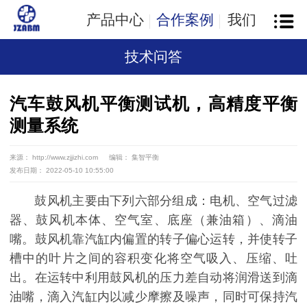
产品中心
合作案例
我们
技术问答
汽车鼓风机平衡测试机，高精度平衡
测量系统
来源： http://www.zjjizhi.com
编辑： 集智平衡
发布日期： 2022-05-10 10:55:00
鼓风机主要由下列六部分组成：电机、空气过滤
器、鼓风机本体、空气室、底座（兼油箱）、滴油
嘴。鼓风机靠汽缸内偏置的转子偏心运转，并使转子
槽中的叶片之间的容积变化将空气吸入、压缩、吐
出。在运转中利用鼓风机的压力差自动将润滑送到滴
油嘴，滴入汽缸内以减少摩擦及噪声，同时可保持汽