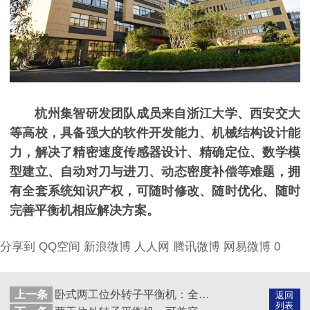
杭州集智研发团队成员来自浙江大学、西安交大
等高校，具备强大的软件开发能力、机械结构设计能
力，解决了精密速度传感器设计、精确定位、数学模
型建立、自动对刀与进刀、动态密度补偿等难题，拥
有全套系统知识产权，可随时修改、随时优化、随时
完善平衡机相应解决方案。
分享到
QQ空间
新浪微博
人人网
腾讯微博
网易微博
0
上一条
卧式两工位外转子平衡机：全自动测量去重，快速换型
返回
列表