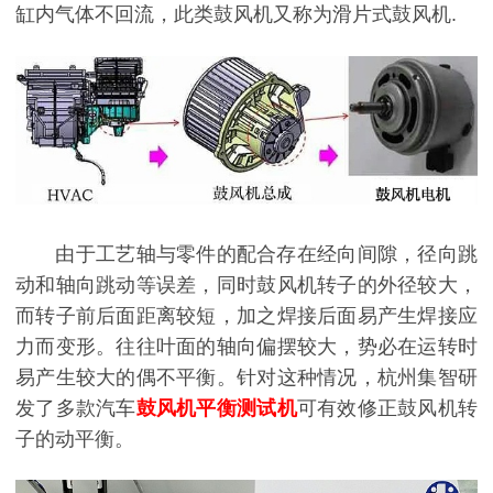
缸内气体不回流，此类鼓风机又称为滑片式鼓风机.
由于工艺轴与零件的配合存在经向间隙，径向跳
动和轴向跳动等误差，同时鼓风机转子的外径较大，
而转子前后面距离较短，加之焊接后面易产生焊接应
力而变形。往往叶面的轴向偏摆较大，势必在运转时
易产生较大的偶不平衡。针对这种情况，杭州集智研
发了多款汽车
鼓风机平衡测试机
可有效修正鼓风机转
子的动平衡。