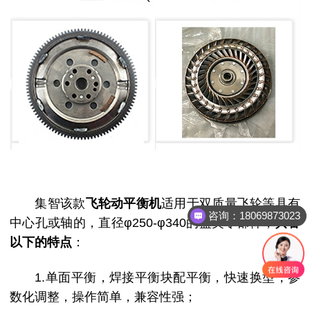
集智该款
飞轮动平衡机
适用于双质量飞轮等具有
咨询：18069873023
中心孔或轴的，直径φ250-φ340的盘类零部件；
具备
以下的特点
：
1.单面平衡，焊接平衡块配平衡，快速换型，参
数化调整，操作简单，兼容性强；