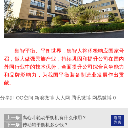
集智平衡、平衡世界，集智人将积极响应国家号
召，做大做强民族产业，持续巩固和提升公司在国内
外同行业中的技术优势，全面提升公司综合竞争能力
和品牌影响力，为我国平衡装备制造业发展作出贡
献。
分享到
QQ空间
新浪微博
人人网
腾讯微博
网易微博
0
上一条
离心叶轮动平衡机有什么作用？
返回
列表
下一条
传动轴平衡机多少钱？