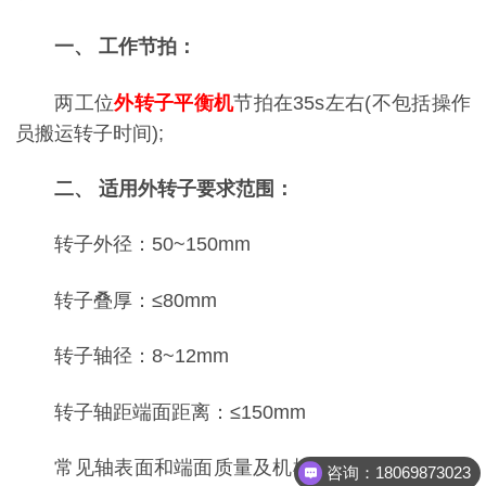
一、 工作节拍：
两工位
外转子平衡机
节拍在35s左右(不包括操作
员搬运转子时间);
二、 适用外转子要求范围：
转子外径：50~150mm
转子叠厚：≤80mm
转子轴径：8~12mm
转子轴距端面距离：≤150mm
常见轴表面和端面质量及机械加工处理方式：要
咨询：18069873023