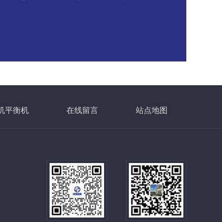
机平衡机
在线留言
站点地图