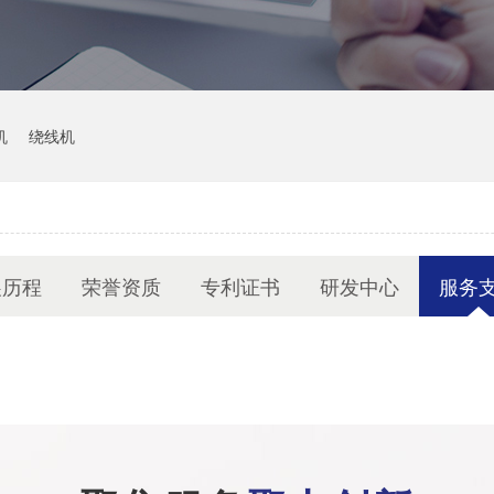
机
绕线机
展历程
荣誉资质
专利证书
研发中心
服务