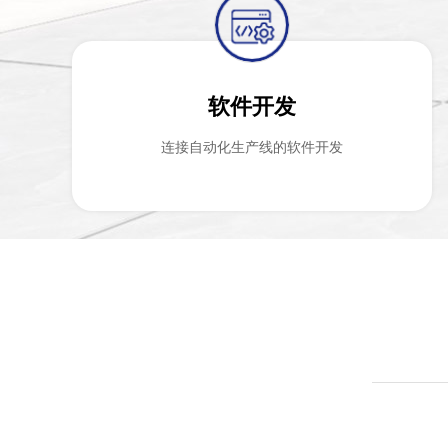
软件开发
连接自动化生产线的软件开发