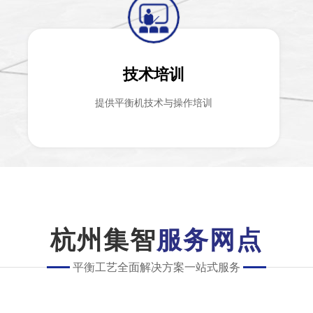
技术培训
提供平衡机技术与操作培训
杭州集智
服务网点
平衡工艺全面解决方案一站式服务