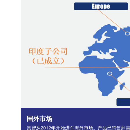
国外市场
集智从2012年开始进军海外市场。产品已销售