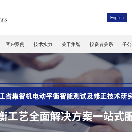
English
53
客户案例
技术实力
关于集智
投资者关系
子公