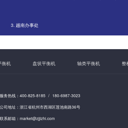
 3. 越南办事处
平衡机
盘状平衡机
轴类平衡机
整
服务热线：400-825-8185
/
180-6987-3023
公司地址：浙江省杭州市西湖区莲池南路36号
联系邮箱：market@zjjizhi.com