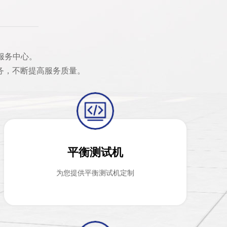
服务中心。
务，不断提高服务质量。
平衡测试机
为您提供平衡测试机定制