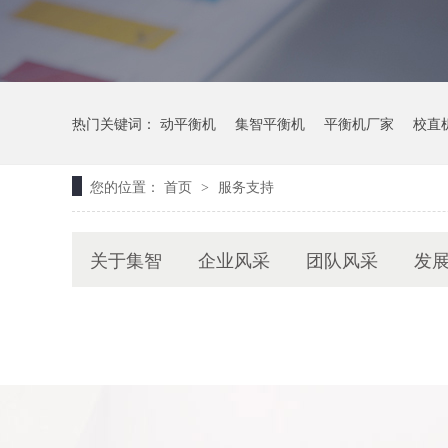
热门关键词：
动平衡机
集智平衡机
平衡机厂家
校直
您的位置：
首页
服务支持
>
关于集智
企业风采
团队风采
发