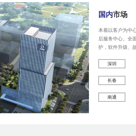
国内
市场
本着以客户为中心
后服务中心。全
护，软件升级、
深圳
长春
南通