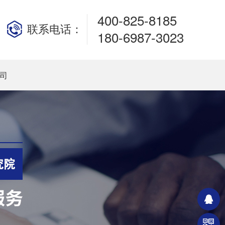
400-825-8185
联系电话：
180-6987-3023
司