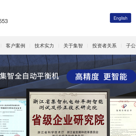
English
53
客户案例
技术实力
关于集智
投资者关系
子公