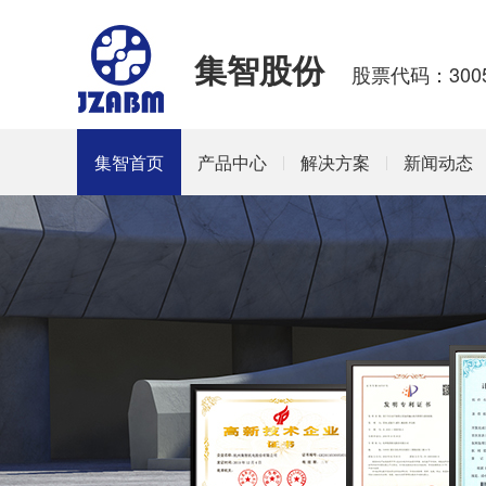
集智股份
股票代码：3005
集智首页
产品中心
解决方案
新闻动态