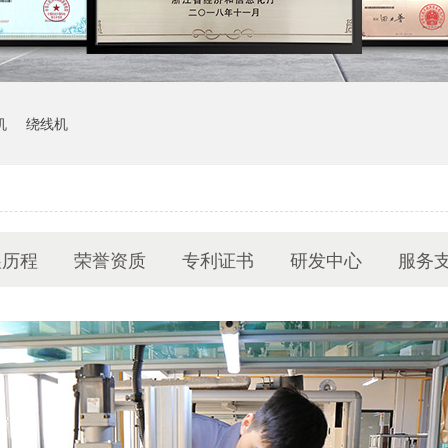
机
绕线机
展历程
荣誉资质
专利证书
研发中心
服务