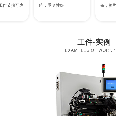
工作节拍可达
统，重复性好；
备，换
工件·实例
EXAMPLES OF WORKP