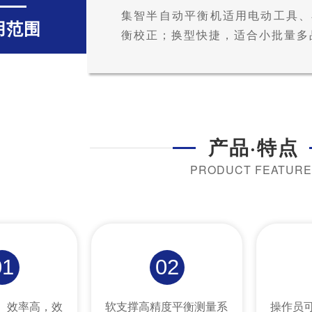
集智半自动平衡机适用电动工具、
用范围
衡校正；换型快捷，适合小批量多
产品·特点
PRODUCT FEATURE
01
02
、效率高，效
软支撑高精度平衡测量系
操作员