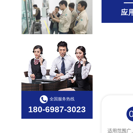
应
韩国 HYOSEONG：全自动平衡机定制案例！
巴西百得：电机转子动平衡机定制案例！
全国服务热线
180-6987-3023
适用范围广