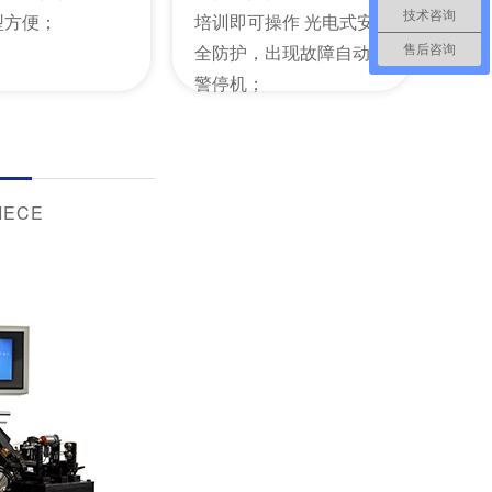
技术咨询
型方便；
培训即可操作 光电式安
售后咨询
全防护，出现故障自动报
警停机；
IECE