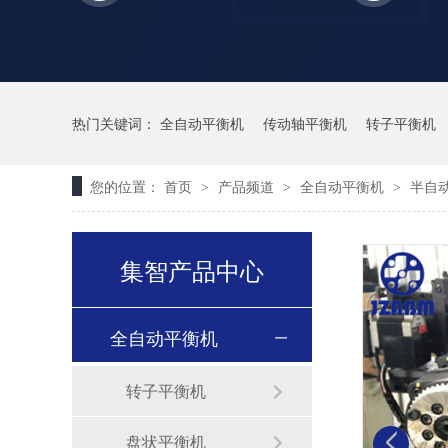
热门关键词：
全自动平衡机
传动轴平衡机
转子平衡机
您的位置：
首页
产品频道
全自动平衡机
半自
>
>
>
集智产品中心
全自动平衡机
转子平衡机
盘状平衡机