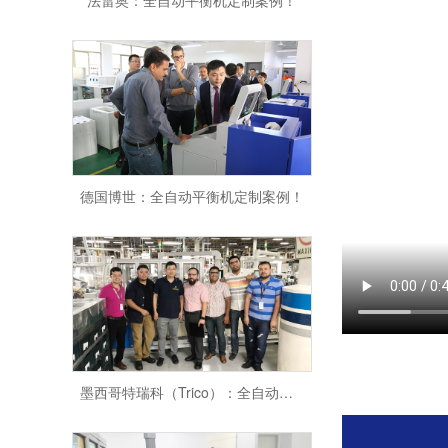
德国博世：全自动平衡机定制案例！
墨西哥特瑞科（Trico）：全自动平衡机定制案例！