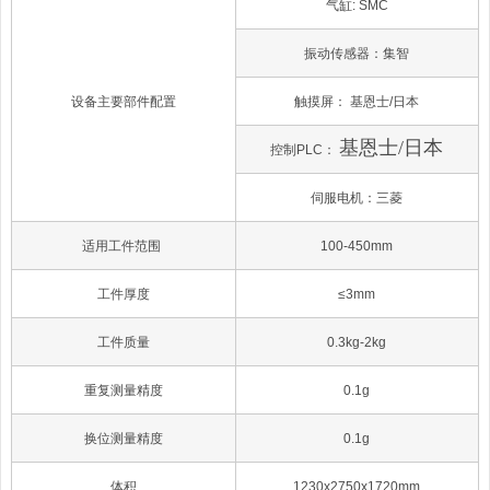
气缸: SMC
振动传感器：集智
设备主要部件配置
触摸屏： 基恩士/日本
基恩士/日本
控制PLC：
伺服电机：三菱
适用工件范围
100-450mm
工件厚度
≤3mm
工件质量
0.3kg-2kg
重复测量精度
0.1g
换位测量精度
0.1g
体积
123
0x2750
x1
720
mm