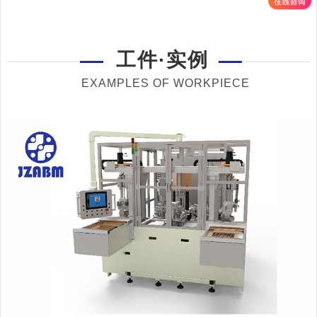
工件·实例
EXAMPLES OF WORKPIECE