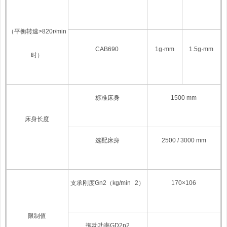
（平衡转速
>820r/min
CAB690
1g·mm
1.5g·mm
时）
标准床身
1500 mm
床身长度
选配床身
2500 / 3000 mm
支承刚度
Gn
2
（
kg/min
2
）
170×10
6
限制值
拖动功率
GD
2
n
2