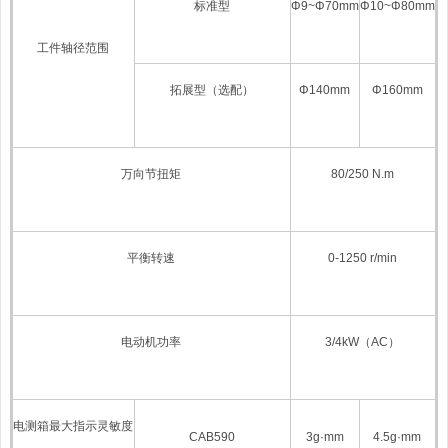
标准型
Φ9~Φ70mm
Φ10~Φ80mm
工件轴径范围
拓展型（选配）
Φ140mm
Φ160mm
万向节扭矩
80/250
N.m
平衡转速
0-1250 r/min
电动机功率
3/4kW
（
AC
）
电测箱最大指示灵敏度
CAB590
3g·mm
4.5g·mm