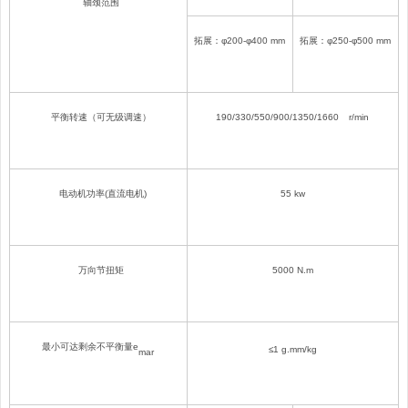
轴颈范围
拓展：φ2
00
-φ4
00
mm
拓展：φ2
50
-φ5
00
mm
平衡转速
（可无级调速）
190
/
330/550
/
900/1350/1660
r/min
电动机功率(直流电机)
55
kw
万向节扭矩
5000 N
.
m
最小可达剩余不平衡量e
≤1 g.mm/kg
mar