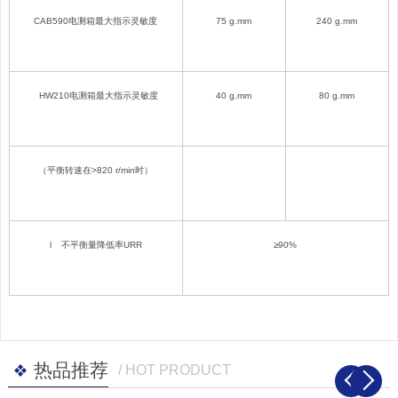
CAB
590电测箱最大指示灵敏度
75
g.mm
240 g.mm
HW210
电测箱最大指示灵敏度
40
g.mm
80 g.mm
（平衡转速在>820 r/min时）
l
不平衡量降低率URR
≥9
0
%
热品推荐
/ HOT PRODUCT