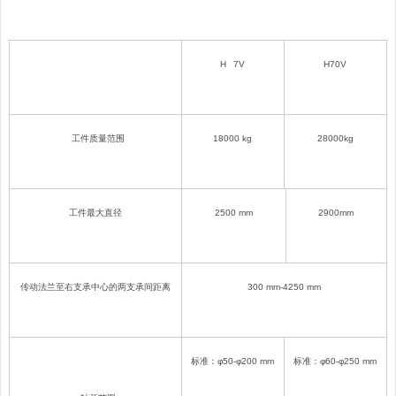
H
7V
H
70V
工件质量范围
18000
kg
28000
kg
工件最大直径
250
0 mm
2
900
mm
传动法兰至右支承中心的两支承间距离
300
mm-
425
0 mm
标准：φ5
0
-φ2
00
mm
标准：φ6
0
-φ2
50
mm