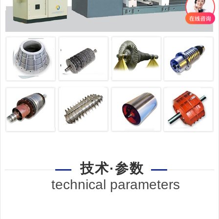
技术·参数
technical parameters