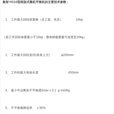
集智
H
S
1
0
型框架式整机平衡机的主要技术参数：
1、 工件最大回转体重量（含工装、夹具） 16kg
（若工件回转体重量小于16kg
，整体静载重量可放宽至
20kg
）
2、
工件最大回转直径
(床身上方) φ200mm
3、
工件的最大有效长度
450mm
4、
最小可达剩余不平衡度
emar ≤ 0.1 g
·
mm/kg
5、 不平衡量降低率 ≥
9
0%