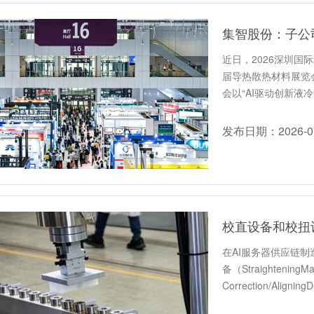
集智股份：子公
近日，2026深圳国
届导热散热材料展览会
会以“AI驱动创新液
发布日期：2026-07
校直设备和校扭
在AI服务器供应链
备（Straightening
Correction/Aligni