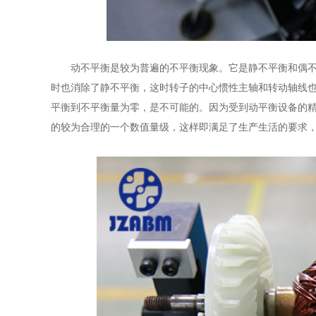
动不平衡是较为普遍的不平衡现象。它是静不平衡和偶
时也消除了静不平衡，这时转子的中心惯性主轴和转动轴线
平衡到不平衡量为零，是不可能的。因为受到动平衡设备的
的较为合理的一个数值量级，这样即满足了生产生活的要求