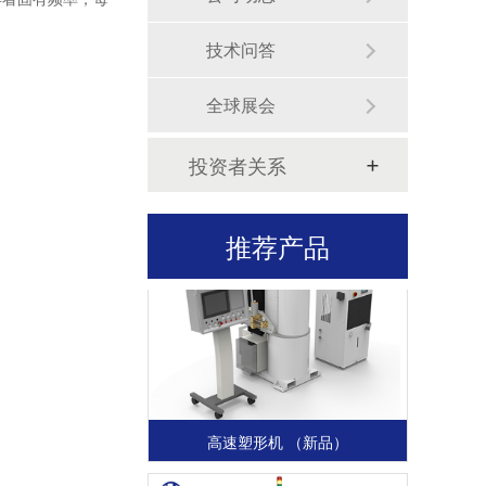
技术问答
全球展会
投资者关系
高速平衡机（可定制）
推荐产品
高速塑形机 （新品）