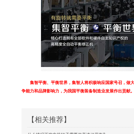
集智平衡、平衡世界，集智人将积极响应国家号召，做
争能力和品牌影响力，为我国平衡装备制造业发展作出贡献
【相关推荐】