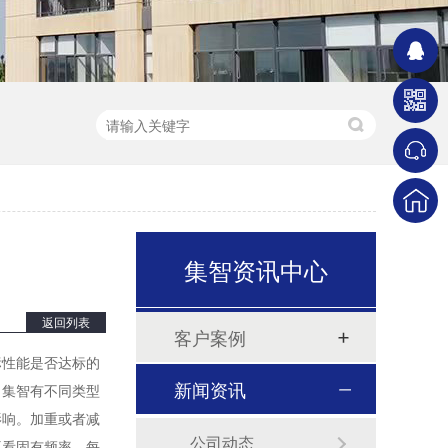
集智资讯中心
返回列表
客户案例
标性能是否达标的
航空立式动平衡机（HYLS-150）
新闻资讯
。集智有不同类型
影响。加重或者减
公司动态
再看固有频率，每