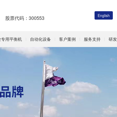
English
股票代码：300553
业专用平衡机
自动化设备
客户案例
服务支持
研发