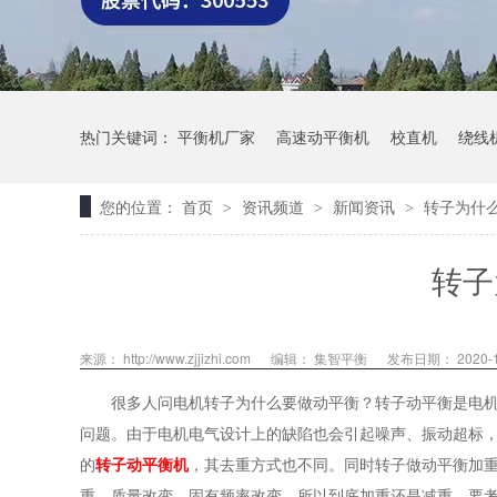
热门关键词：
平衡机厂家
高速动平衡机
校直机
绕线
您的位置：
首页
资讯频道
新闻资讯
转子为什
>
>
>
转子
来源： http://www.zjjizhi.com
编辑： 集智平衡
发布日期： 2020-12
很多人问电机转子为什么要做动平衡？转子动平衡是电
问题。由于电机电气设计上的缺陷也会引起噪声、振动超标
的
转子动平衡机
，其去重方式也不同。同时转子做动平衡加
重，质量改变，固有频率改变，所以到底加重还是减重，要