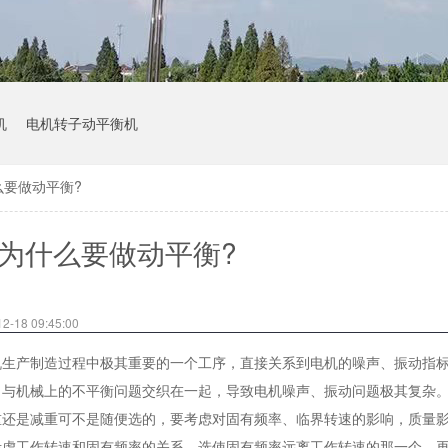
机
电机转子动平衡机
么要做动平衡?
为什么要做动平衡?
-18 09:45:00
机生产制造过程中极其重要的一个工序，直接关系到电机的噪声、振动指
，与机械上的不平衡问题交织在一起，导致电机噪声、振动问题极其复杂
重还是减重可不是随便选的，要考虑对固有频率、临界转速的影响，质量
考虑工作转速和固有频率的关系，选使固有频率远离工作转速的那一个。