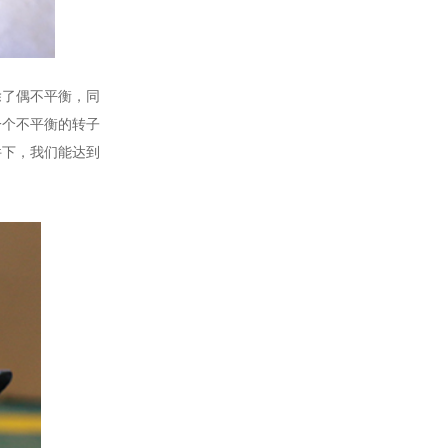
除了偶不平衡，同
一个不平衡的转子
件下，我们能达到
激光自动去重平衡机
普通五工位全自动平衡机