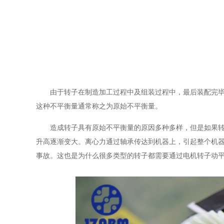
由于转子在制造加工过程中及组装过程中，最后装配完毕
这种不平衡量通常称之为原始不平衡量。
造成转子具有原始不平衡量的原因多种多样，但是如果
升高逐渐变大。离心力通过轴承传达到机器上，引起整个机
事故。这也是为什么很多类型的转子都需要通过电机转子动