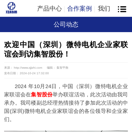
产品中心
合作案例
我们
公司动态
欢迎中国（深圳）微特电机企业家联
谊会到访集智股份！
来源： http://www.zjjizhi.com
编辑： 集智平衡
发布日期： 2024-10-24 17:32:00
2024 年10月24日，中国（深圳）微特电机企业
家联谊会在
集智股份
举办联谊活动，此次活动由我司
承办。我司楼副总经理热情接待了参加此次活动的中
国(深圳)微特电机企业家联谊会的各位领导和企业家
们。