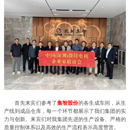
首先来宾们参考了
集智股份
的各生成车间，从生
产线到成品仓库，每一个环节都展示了我们集团的实
力与创新。来宾们对我集团先进的生产设备、严格的
质量控制体系以及高效的生产流程表示高度赞赏。