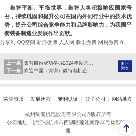
集智平衡、平衡世界，集智人将积极响应国家号
召，持续巩固和提升公司在国内外同行业中的技术优
势，提升公司综合竞争能力和品牌影响力，为我国平
衡装备制造业发展作出贡献。
分享到
QQ空间
新浪微博
人人网
腾讯微博
网易微博
0
上一条
集智股份成功举办2024年度营销培训，赋能团队新征程
返回
列表
下一条
欢迎中国（深圳）微特电机企业家联谊会到访集智股份！
荣誉资质
发展历程
专利认证
分子公司
网站地图
杭州集智机电股份有限公司©版权所有
公司地址：浙江省杭州市西湖区莲池南路36号集智港A
座