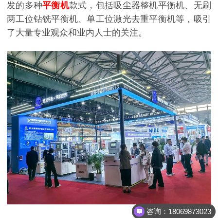
发的多种
平衡机
款式，包括吸尘器整机平衡机、无刷
两工位钻铣平衡机、单工位激光去重平衡机等，吸引
了大量专业观众和业内人士的关注。
咨询：18069873023