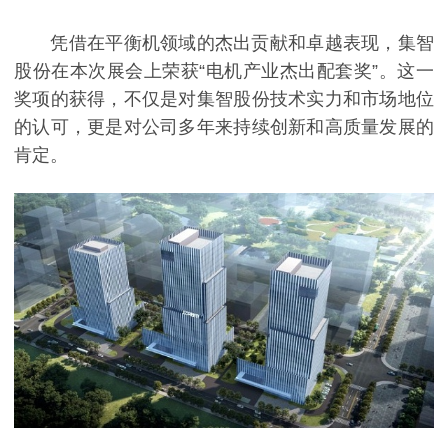
凭借在平衡机领域的杰出贡献和卓越表现，集智
股份在本次展会上荣获“电机产业杰出配套奖”。这一
奖项的获得，不仅是对集智股份技术实力和市场地位
的认可，更是对公司多年来持续创新和高质量发展的
肯定。