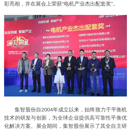
彩亮相，并在展会上荣获“电机产业杰出配套奖”。
集智股份自2004年成立以来，始终致力于平衡机
技术的研发与创新，为全球企业提供高可靠性平衡优
化解决方案。展会期间，集智股份展示了其全自主研