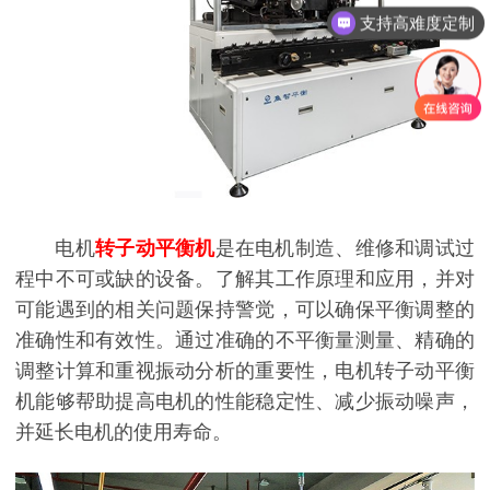
支持高难度定制
电机
转子动平衡机
是在电机制造、维修和调试过
程中不可或缺的设备。了解其工作原理和应用，并对
可能遇到的相关问题保持警觉，可以确保平衡调整的
准确性和有效性。通过准确的不平衡量测量、精确的
调整计算和重视振动分析的重要性，电机转子动平衡
机能够帮助提高电机的性能稳定性、减少振动噪声，
并延长电机的使用寿命。