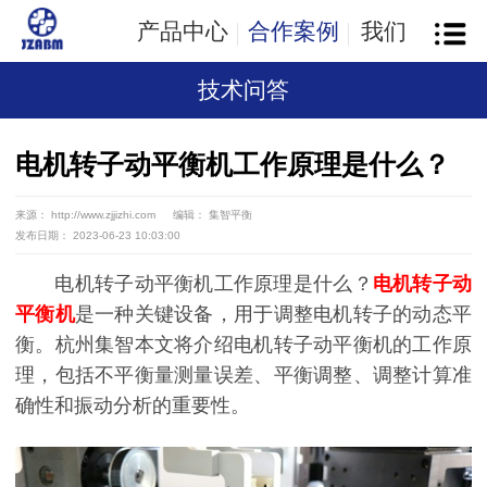
产品中心
合作案例
我们
技术问答
电机转子动平衡机工作原理是什么？
来源： http://www.zjjizhi.com
编辑： 集智平衡
发布日期： 2023-06-23 10:03:00
电机转子动平衡机工作原理是什么？
电机转子动
平衡机
是一种关键设备，用于调整电机转子的动态平
衡。杭州集智本文将介绍电机转子动平衡机的工作原
理，包括不平衡量测量误差、平衡调整、调整计算准
确性和振动分析的重要性。