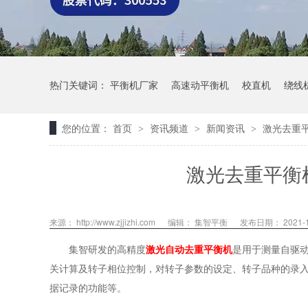
热门关键词：
平衡机厂家
高速动平衡机
校直机
绕线
您的位置：
首页
资讯频道
新闻资讯
激光去重
>
>
>
激光去重平衡
来源： http://www.zjjizhi.com
编辑： 集智平衡
发布日期： 2021-12
集智研发的高精度
激光自动去重平衡机
是用于测量自驱动
关计算及转子相位控制，
对转子参数的设定、转子品种的录
据记录的功能等。