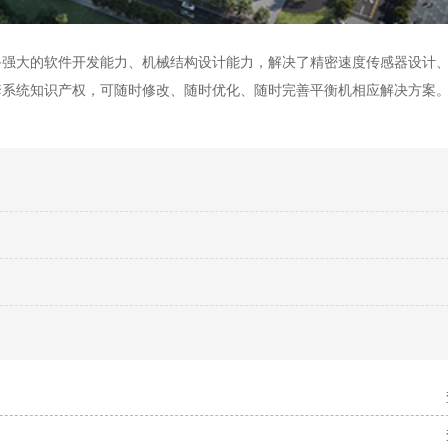
备强大的软件开发能力、机械结构设计能力，解决了精密速度传感器设计
套系统知识产权，可随时修改、随时优化、随时完善平衡机相应解决方案