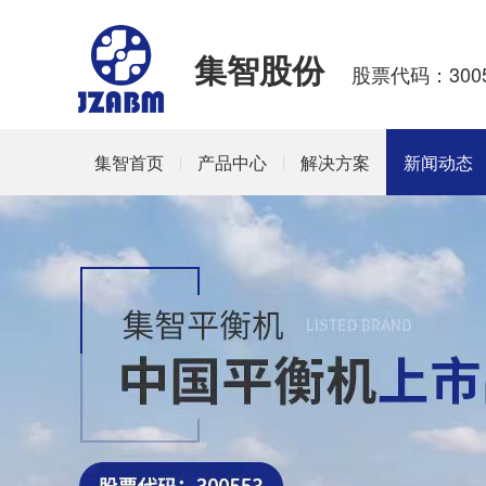
集智股份
股票代码：3005
集智首页
产品中心
解决方案
新闻动态