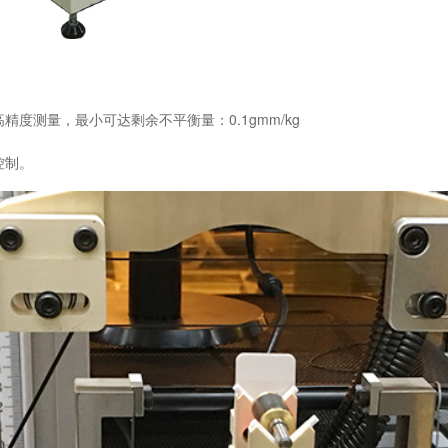
精度测量，最小可达剩余不平衡量：0.1gmm/kg
控制。