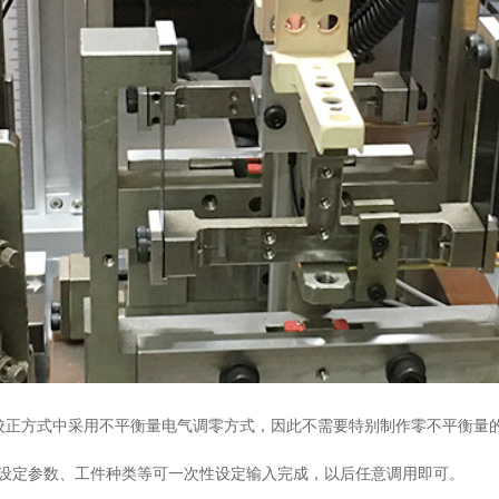
的校正方式中采用不平衡量电气调零方式，因此不需要特别制作零不平衡量
，有关设定参数、工件种类等可一次性设定输入完成，以后任意调用即可。