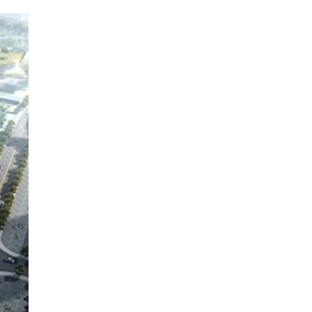
新能源全自动转子平衡机
激光自动去重平衡机